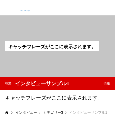
キ
ャ
ッ
チ
フ
レ
ー
ズ
が
こ
こ
に
表
示
さ
れ
ま
す
。
インタビューサンプル1
職業
情報
キャッチフレーズがここに表示されます。
インタビュー
カテゴリー3
インタビューサンプル1