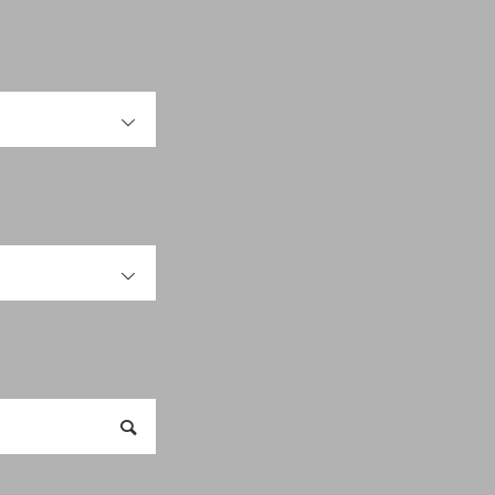
OPEN
OPEN