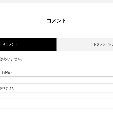
コメント
4 コメント
0 トラックバッ
はありません。
( 必須 )
公開されません -