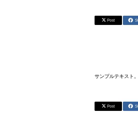
Post
S
サンプルテキスト
Post
S