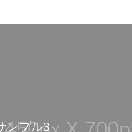
サンプル3